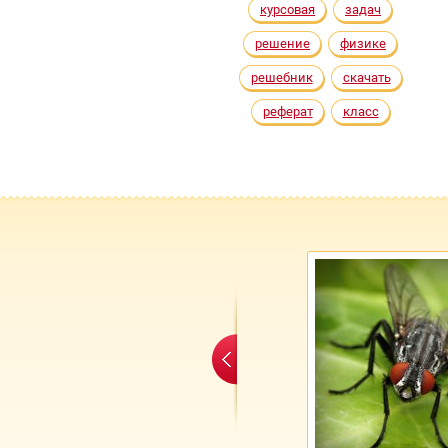
курсовая
задач
решение
физике
решебник
скачать
реферат
класс