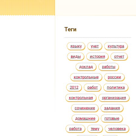
Теги
языку
учет
культура
виды
история
отчет
доклад
работы
контрольные
россии
2012
работ
политика
контрольная
организация
сочинение
задания
домашние
готовые
работа
тему
человека